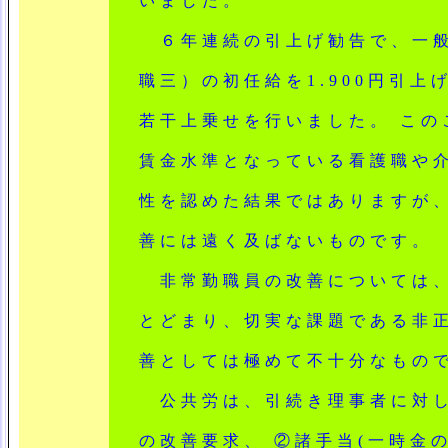
いました。
６年連続の引上げ勧告で、一般
職三）の初任給を1.900円引
若干上乗せを行いました。 この
賃金水準となっている看護職や
性を認めた結果ではありますが
善には遠く及ばないものです。
非常勤職員の改善については、
とどまり、切実な課題である非
善としては極めて不十分なもの
公共労は、引続き理事者に対し
の改善要求、 ②諸手当(一時金