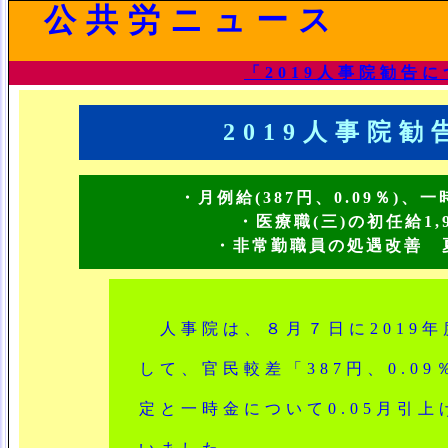
公共労ニュース
「2019人事院勧告
2019人事院
・月例給(387円、0.09％)、一
・医療職(三)の初任給1,
・非常勤職員の処遇改善 
人事院は、８月７日に2019年
して、官民較差「387円、0.0
定と一時金について0.05月引