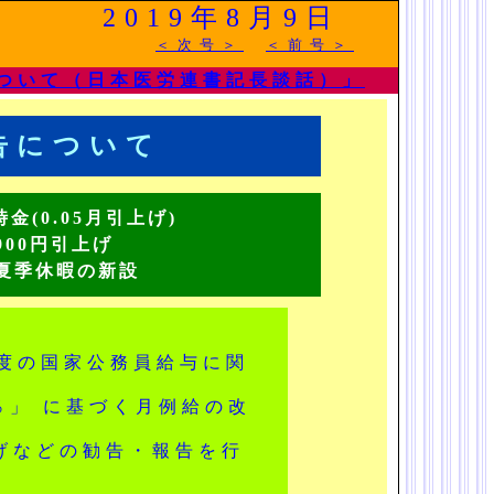
2019年8月9日
＜次号＞
＜前号＞
について（日本医労連書記長談話）」
勧告について
時金(0.05月引上げ)
900円引上げ
夏季休暇の新設
度の国家公務員給与に関
9％」 に基づく月例給の改
上げなどの勧告・報告を行